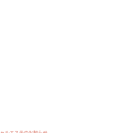
イシャルエステのお知らせ