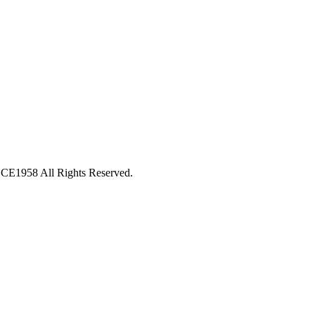
 All Rights Reserved.