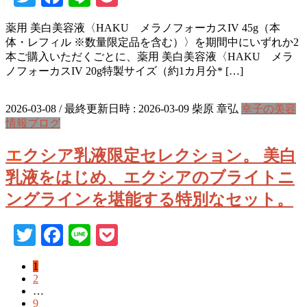
薬用 美白美容液〈HAKU メラノフォーカスIV 45g（本
体・レフィル ※数量限定品を含む）〉を期間中にいずれか2
本ご購入いただくごとに、薬用 美白美容液〈HAKU メラ
ノフォーカスIV 20g特製サイズ（約1カ月分* […]
2026-03-08
/ 最終更新日時 :
2026-03-09
柴原 章弘
幸子の美容
情報ブログ
エクシア乳液限定セレクション。 美白
乳液をはじめ、エクシアのブライトニ
ングラインを堪能する特別なセット。
Twitter
Facebook
Line
Pocket
固
1
投
固
2
定
稿
…
定
ペ
固
9