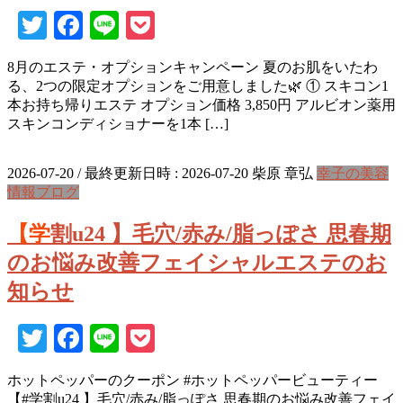
Twitter
Facebook
Line
Pocket
8月のエステ・オプションキャンペーン 夏のお肌をいたわ
る、2つの限定オプションをご用意しました🌿 ① スキコン1
本お持ち帰りエステ オプション価格 3,850円 アルビオン薬用
スキンコンディショナーを1本 […]
2026-07-20
/ 最終更新日時 :
2026-07-20
柴原 章弘
幸子の美容
情報ブログ
【学割u24 】毛穴/赤み/脂っぽさ 思春期
のお悩み改善フェイシャルエステのお
知らせ
Twitter
Facebook
Line
Pocket
ホットペッパーのクーポン #ホットペッパービューティー
【#学割u24 】毛穴/赤み/脂っぽさ 思春期のお悩み改善フェイ