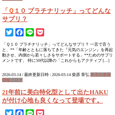
「Ｑ１０ プラチナリッチ」ってどんな
サプリ？
Twitter
Facebook
Line
Pocket
「Ｑ１０ プラチナリッチ」ってどんなサプリ？ 一言で言う
と、**「年齢とともに落ちてきた『元気のエンジン』を再起
動させ、内側から若々しさをサポートする」**ためのサプリ
メントです。 特に50代以降の「これからもアクティブ […]
2026-03-14
/ 最終更新日時 :
2026-03-14
柴原 章弘
幸子の美容
情報ブログ
21年前に美白特化型として出たHAKU
が付け心地も良くなって登場です。
Twitter
Facebook
Line
Pocket