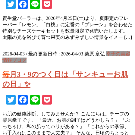
Twitter
Facebook
Line
Pocket
資生堂パーラーは、2026年4月25日(土)より、夏限定のフレ
ーバー「レモン」「白桃」に定番の「プレーン」を合わせた
特別なチーズケーキセットを数量限定で発売いたします。
太陽の光を浴びて育つ果実のみずみずしい情景をイメー […]
2026-04-03
/ 最終更新日時 :
2026-04-03
柴原 章弘
幸子の美容
情報ブログ
毎月3・9のつく日は「サンキューお肌
の日」✨
Twitter
Facebook
Line
Pocket
お肌の健康診断、してみませんか？ こんにちは。チーフの
柴原幸子です。 「最近、お肌の調子はどうかしら？」 「ぶ
っちゃけ、私の肌ってハリがある？」 「これからの季節、
お手入れはこのままで大丈夫？」 そんな、日頃のちょっと