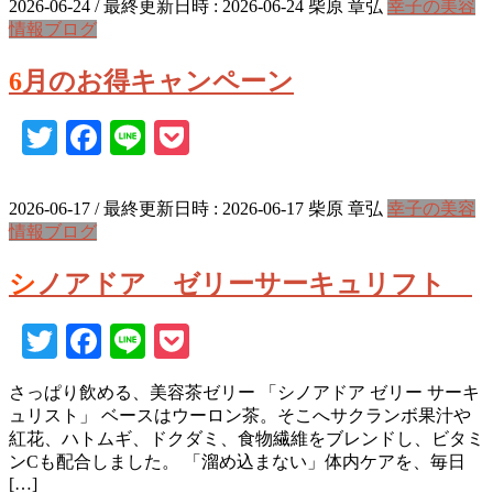
2026-06-24
/ 最終更新日時 :
2026-06-24
柴原 章弘
幸子の美容
情報ブログ
6月のお得キャンペーン
Twitter
Facebook
Line
Pocket
2026-06-17
/ 最終更新日時 :
2026-06-17
柴原 章弘
幸子の美容
情報ブログ
シノアドア ゼリーサーキュリフト
Twitter
Facebook
Line
Pocket
さっぱり飲める、美容茶ゼリー 「シノアドア ゼリー サーキ
ュリスト」 ベースはウーロン茶。そこへサクランボ果汁や
紅花、ハトムギ、ドクダミ、食物繊維をブレンドし、ビタミ
ンCも配合しました。 「溜め込まない」体内ケアを、毎日
[…]