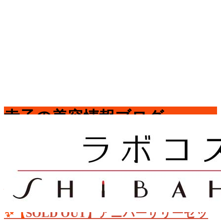
コ
ナ
幸子の美容情報ブログ
ン
ビ
テ
ゲ
ン
ー
HOME
ツ
シ
幸子の美容情報ブログ
へ
ョ
ス
ン
2026-08-08
/ 最終更新日時 :
2026-08-08
柴原 章弘
幸子の美容
キ
に
情報ブログ
ッ
移
プ
動
✨【SOLD OUT】アニバーサリーセッ