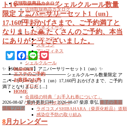
店頭取扱商品カタログ
ト1✨ ━━━━━ シェルクルール数量
店頭取扱商品カタログ
限定 アニバーサリーセット1（un）
クレドポーボーテ
資生堂
17,160円 おかげさまで、ご予約満了と
ベネフィーク
なりました🙏 たくさんのご予約、本当
アルビオン
エクシア
にありがとうございました。
スキコン
アンフィネス
Twitter
Facebook
Line
Pocket
エレガンス
シェルクルール
instagram
✨【SOLD OUT】アニバーサリーセット1（un）✨
エステのご予約
━━━━━━━━━━━━━━ シェルクルール数量限定 ア
お客様のお声
ニバーサリーセット1（un）17,160円 おかげさまで、ご予約
ブログ
満了となりました […]
HOME
会員様の特典「お手入れ券について」
2026-08-07
/ 最終更新日時 :
2026-08-07
柴原 章弘
幸子の美容
プライバシーポリシー
情報ブログ
ラボコスメSHIBAHARA（柴原化粧品）道
感染症予防の取り組み
8月カレンダー