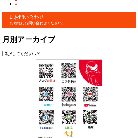
ペ
ー
の
»
定
ー
ジ
ペ
ペ
ジ
お問い合わせ
ー
ー
お気軽にお問い合わせください。
ジ
ジ
月別アーカイブ
送
り