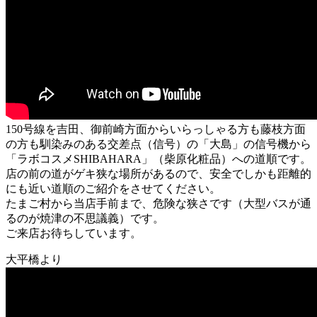
150号線を吉田、御前崎方面からいらっしゃる方も藤枝方面
の方も馴染みのある交差点（信号）の「大島」の信号機から
「ラボコスメSHIBAHARA」（柴原化粧品）への道順です。
店の前の道がゲキ狭な場所があるので、安全でしかも距離的
にも近い道順のご紹介をさせてください。
たまご村から当店手前まで、危険な狭さです（大型バスが通
るのが焼津の不思議義）です。
ご来店お待ちしています。
大平橋より