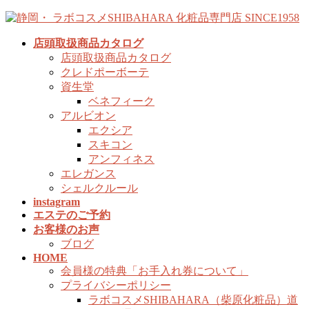
コ
ナ
ン
ビ
店頭取扱商品カタログ
テ
ゲ
店頭取扱商品カタログ
ン
ー
クレドポーボーテ
ツ
シ
資生堂
へ
ョ
ベネフィーク
ス
ン
アルビオン
キ
に
エクシア
ッ
移
スキコン
プ
動
アンフィネス
エレガンス
シェルクルール
instagram
エステのご予約
お客様のお声
ブログ
HOME
会員様の特典「お手入れ券について」
プライバシーポリシー
ラボコスメSHIBAHARA（柴原化粧品）道