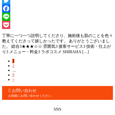
Twitter
Facebook
Line
Pocket
丁寧に一つ一つ説明してくださり、施術後も肌のことを色々
教えてくださって嬉しかったです。 ありがとうございまし
た。 総合3★★★☆☆ 雰囲気3 接客サービス3 技術・仕上が
り3 メニュー・料金3 ラボコスメ SHIBAHA […]
固
1
投
固
2
定
稿
…
定
ペ
固
9
ペ
ー
の
»
定
ー
ジ
ペ
ペ
ジ
お問い合わせ
ー
ー
お気軽にお問い合わせください。
ジ
ジ
SNS
送