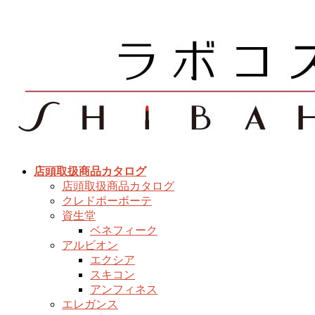
コ
ナ
ン
ビ
テ
ゲ
ン
ー
ツ
シ
へ
ョ
ス
ン
キ
に
ッ
移
プ
動
店頭取扱商品カタログ
店頭取扱商品カタログ
クレドポーボーテ
資生堂
ベネフィーク
アルビオン
エクシア
スキコン
アンフィネス
エレガンス