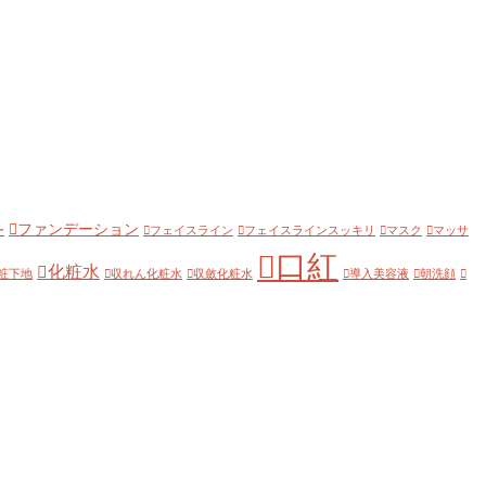
ファンデーション
ー
フェイスライン
フェイスラインスッキリ
マスク
マッサ
口紅
化粧水
粧下地
収れん化粧水
収斂化粧水
導入美容液
朝洗顔