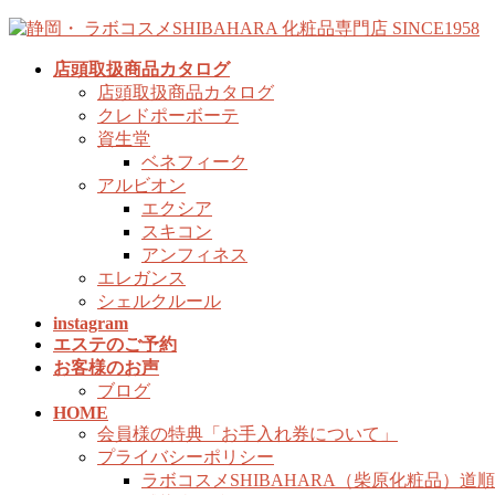
コ
ナ
ン
ビ
店頭取扱商品カタログ
テ
ゲ
店頭取扱商品カタログ
ン
ー
クレドポーボーテ
ツ
シ
資生堂
へ
ョ
ベネフィーク
ス
ン
アルビオン
キ
に
エクシア
ッ
移
スキコン
プ
動
アンフィネス
エレガンス
シェルクルール
instagram
エステのご予約
お客様のお声
ブログ
HOME
会員様の特典「お手入れ券について」
プライバシーポリシー
ラボコスメSHIBAHARA（柴原化粧品）道