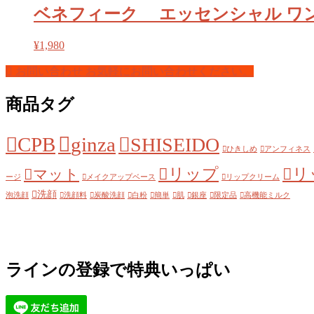
ベネフィーク エッセンシャル ワ
¥
1,980
お問い合わせ
お気軽にお問い合わせください。
商品タグ
CPB
ginza
SHISEIDO
ひきしめ
アンフィネス
リップ
リ
マット
ージ
メイクアップベース
リップクリーム
洗顔
泡洗顔
洗顔料
炭酸洗顔
白粉
簡単
肌
銀座
限定品
高機能ミルク
ラインの登録で特典いっぱい