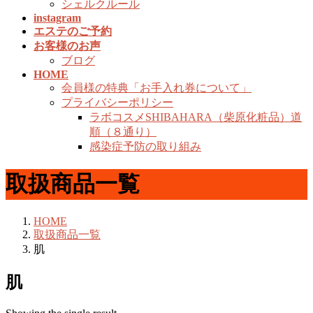
シェルクルール
instagram
エステのご予約
お客様のお声
ブログ
HOME
会員様の特典「お手入れ券について」
プライバシーポリシー
ラボコスメSHIBAHARA（柴原化粧品）道
順（８通り）
感染症予防の取り組み
取扱商品一覧
HOME
取扱商品一覧
肌
肌