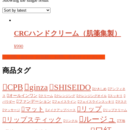
Showing the single result
CRCハンドクリーム（肌箋集製）
¥
990
お問い合わせ
お気軽にお問い合わせください。
商品タグ
CPB
ginza
SHISEIDO
ひきしめ
アンフィネ
オールインワン
ス
クリーム
クレンジング
クレンジングオイル
スッキリ
ファンデーション
パウダー
フェイスライン
フェイスラインスッキリ
マスク
リップ
マット
マッサージ
メイクアップベース
リップクリーム
ルージュ
リップスティック
リンクル
下地