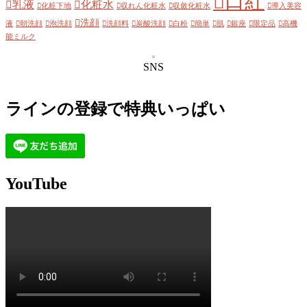
口紅
乳液
化粧水
化粧下地
収れん化粧水
収斂化粧水
導入美容
洗顔
液
朝洗顔
泡洗顔
洗顔料
炭酸洗顔
白粉
簡単
肌
銀座
限定品
高機
能ミルク
SNS
ラインの登録で特典いっぱい
YouTube