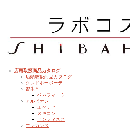
コ
ナ
ン
ビ
テ
ゲ
ン
ー
ツ
シ
へ
ョ
ス
ン
キ
に
ッ
移
プ
動
店頭取扱商品カタログ
店頭取扱商品カタログ
クレドポーボーテ
資生堂
ベネフィーク
アルビオン
エクシア
スキコン
アンフィネス
エレガンス