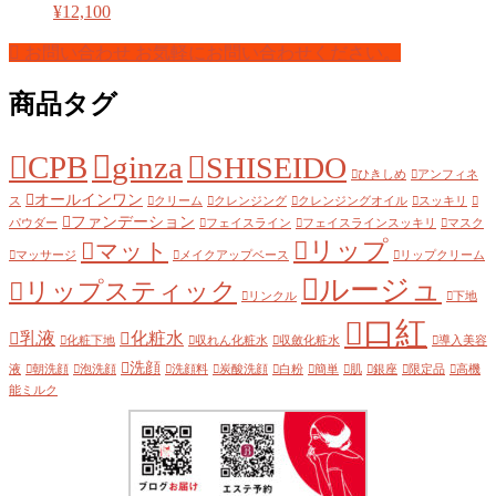
¥
12,100
お問い合わせ
お気軽にお問い合わせください。
商品タグ
CPB
ginza
SHISEIDO
ひきしめ
アンフィネ
オールインワン
ス
クリーム
クレンジング
クレンジングオイル
スッキリ
ファンデーション
パウダー
フェイスライン
フェイスラインスッキリ
マスク
リップ
マット
マッサージ
メイクアップベース
リップクリーム
ルージュ
リップスティック
リンクル
下地
口紅
乳液
化粧水
化粧下地
収れん化粧水
収斂化粧水
導入美容
洗顔
液
朝洗顔
泡洗顔
洗顔料
炭酸洗顔
白粉
簡単
肌
銀座
限定品
高機
能ミルク