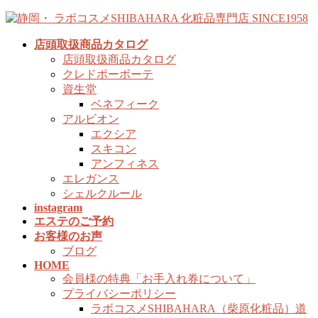
コ
ナ
ン
ビ
店頭取扱商品カタログ
テ
ゲ
店頭取扱商品カタログ
ン
ー
クレドポーボーテ
ツ
シ
資生堂
へ
ョ
ベネフィーク
ス
ン
アルビオン
キ
に
エクシア
ッ
移
スキコン
プ
動
アンフィネス
エレガンス
シェルクルール
instagram
エステのご予約
お客様のお声
ブログ
HOME
会員様の特典「お手入れ券について」
プライバシーポリシー
ラボコスメSHIBAHARA（柴原化粧品）道