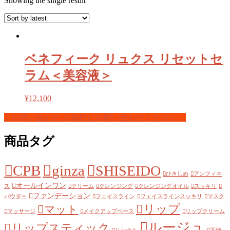
Showing the single result
ベネフィーク リュクス リセットセ
ラム＜美容液＞
¥
12,100
お問い合わせ
お気軽にお問い合わせください。
商品タグ
CPB
ginza
SHISEIDO
ひきしめ
アンフィネ
オールインワン
ス
クリーム
クレンジング
クレンジングオイル
スッキリ
ファンデーション
パウダー
フェイスライン
フェイスラインスッキリ
マスク
リップ
マット
マッサージ
メイクアップベース
リップクリーム
ルージュ
リップスティック