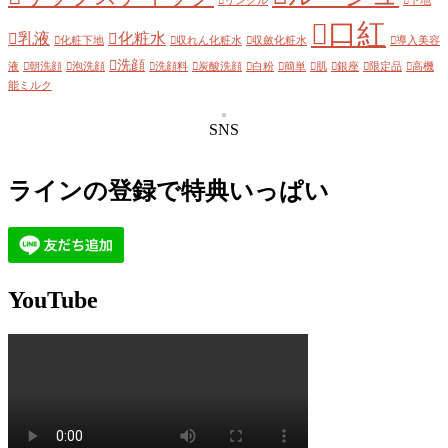
リンクル
下地
口紅
乳液
化粧水
化粧下地
収れん化粧水
収斂化粧水
導入美容
洗顔
液
朝洗顔
泡洗顔
洗顔料
炭酸洗顔
白粉
簡単
肌
銀座
限定品
高機
能ミルク
SNS
ラインの登録で特典いっぱい
YouTube