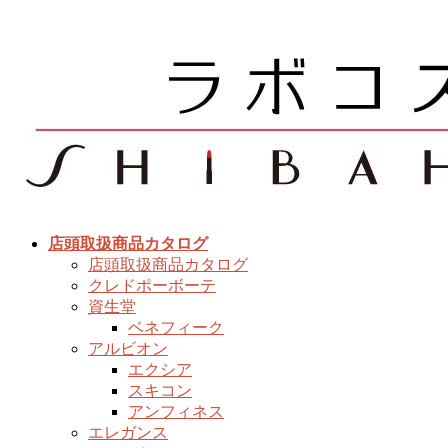
コ
ナ
ン
ビ
テ
ゲ
ン
ー
ツ
シ
へ
ョ
ス
ン
キ
に
ッ
移
プ
動
店頭取扱商品カタログ
店頭取扱商品カタログ
クレドポーボーテ
資生堂
ベネフィーク
アルビオン
エクシア
スキコン
アンフィネス
エレガンス