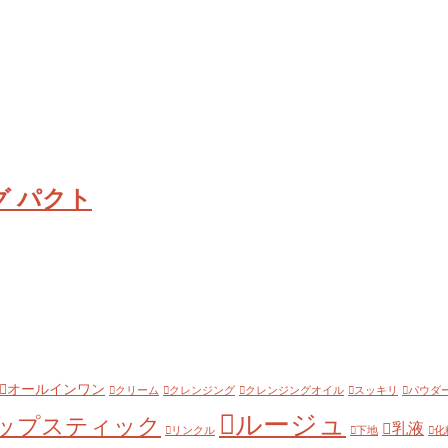
グ パクト
オールインワン
クリーム
クレンジング
クレンジングオイル
スッキリ
パウダ
ルージュ
ップスティック
乳液
リンクル
下地
化