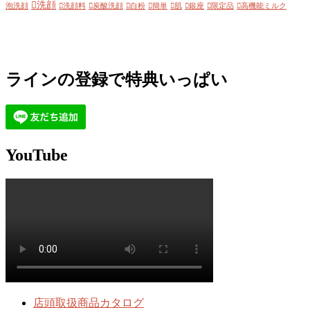
洗顔
泡洗顔
洗顔料
炭酸洗顔
白粉
簡単
肌
銀座
限定品
高機能ミルク
ラインの登録で特典いっぱい
YouTube
店頭取扱商品カタログ