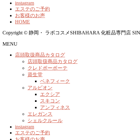
instagram
エステのご予約
お客様のお声
HOME
Copyright © 静岡・ ラボコスメSHIBAHARA 化粧品専門店 SINCE1958
MENU
店頭取扱商品カタログ
店頭取扱商品カタログ
クレドポーボーテ
資生堂
ベネフィーク
アルビオン
エクシア
スキコン
アンフィネス
エレガンス
シェルクルール
instagram
エステのご予約
お客様のお声