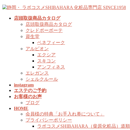
コ
ナ
ン
ビ
店頭取扱商品カタログ
テ
ゲ
店頭取扱商品カタログ
ン
ー
クレドポーボーテ
ツ
シ
資生堂
へ
ョ
ベネフィーク
ス
ン
アルビオン
キ
に
エクシア
ッ
移
スキコン
プ
動
アンフィネス
エレガンス
シェルクルール
instagram
エステのご予約
お客様のお声
ブログ
HOME
会員様の特典「お手入れ券について」
プライバシーポリシー
ラボコスメSHIBAHARA（柴原化粧品）道