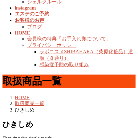
シェルクルール
instagram
エステのご予約
お客様のお声
ブログ
HOME
会員様の特典「お手入れ券について」
プライバシーポリシー
ラボコスメSHIBAHARA（柴原化粧品）道
順（８通り）
感染症予防の取り組み
取扱商品一覧
HOME
取扱商品一覧
ひきしめ
ひきしめ