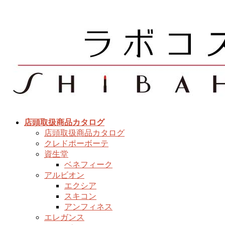
コ
ナ
ン
ビ
テ
ゲ
ン
ー
ツ
シ
へ
ョ
ス
ン
キ
に
ッ
移
プ
動
店頭取扱商品カタログ
店頭取扱商品カタログ
クレドポーボーテ
資生堂
ベネフィーク
アルビオン
エクシア
スキコン
アンフィネス
エレガンス