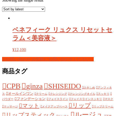
Showing the single result
ベネフィーク リュクス リセットセ
ラム＜美容液＞
¥
12,100
お問い合わせ
お気軽にお問い合わせください。
商品タグ
CPB
ginza
SHISEIDO
ひきしめ
アンフィネ
オールインワン
ス
クリーム
クレンジング
クレンジングオイル
スッキリ
ファンデーション
パウダー
フェイスライン
フェイスラインスッキリ
マスク
リップ
マット
マッサージ
メイクアップベース
リップクリーム
ルージュ
リップスティック