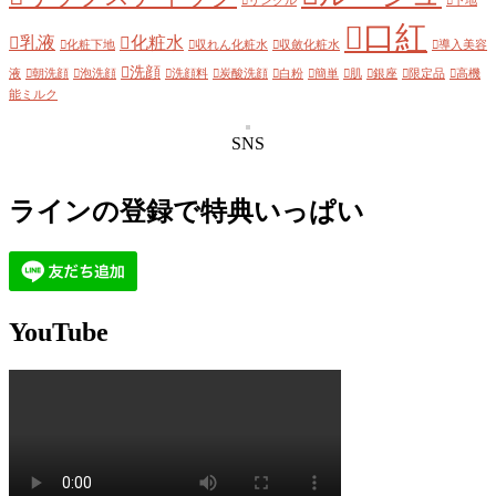
リンクル
下地
口紅
乳液
化粧水
化粧下地
収れん化粧水
収斂化粧水
導入美容
洗顔
液
朝洗顔
泡洗顔
洗顔料
炭酸洗顔
白粉
簡単
肌
銀座
限定品
高機
能ミルク
SNS
ラインの登録で特典いっぱい
YouTube