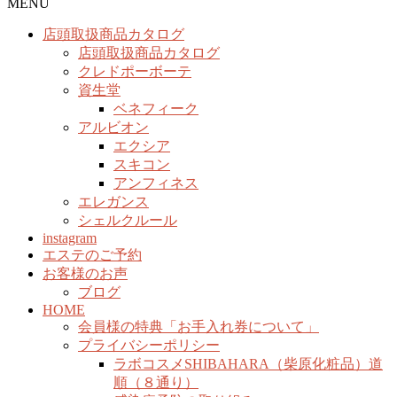
MENU
店頭取扱商品カタログ
店頭取扱商品カタログ
クレドポーボーテ
資生堂
ベネフィーク
アルビオン
エクシア
スキコン
アンフィネス
エレガンス
シェルクルール
instagram
エステのご予約
お客様のお声
ブログ
HOME
会員様の特典「お手入れ券について」
プライバシーポリシー
ラボコスメSHIBAHARA（柴原化粧品）道
順（８通り）