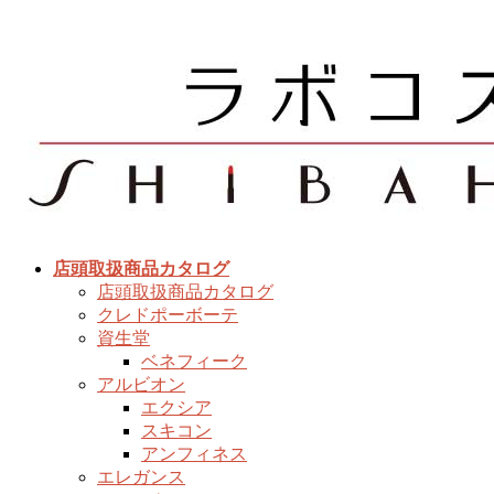
コ
ナ
ン
ビ
テ
ゲ
ン
ー
ツ
シ
へ
ョ
ス
ン
キ
に
ッ
移
プ
動
店頭取扱商品カタログ
店頭取扱商品カタログ
クレドポーボーテ
資生堂
ベネフィーク
アルビオン
エクシア
スキコン
アンフィネス
エレガンス