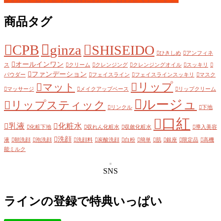
商品タグ
CPB
ginza
SHISEIDO
ひきしめ
アンフィネ
オールインワン
ス
クリーム
クレンジング
クレンジングオイル
スッキリ
ファンデーション
パウダー
フェイスライン
フェイスラインスッキリ
マスク
リップ
マット
マッサージ
メイクアップベース
リップクリーム
ルージュ
リップスティック
リンクル
下地
口紅
乳液
化粧水
化粧下地
収れん化粧水
収斂化粧水
導入美容
洗顔
液
朝洗顔
泡洗顔
洗顔料
炭酸洗顔
白粉
簡単
肌
銀座
限定品
高機
能ミルク
SNS
ラインの登録で特典いっぱい