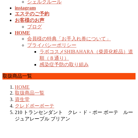
シェルクルール
instagram
エステのご予約
お客様のお声
ブログ
HOME
会員様の特典「お手入れ券について」
プライバシーポリシー
ラボコスメSHIBAHARA（柴原化粧品）道
順（８通り）
感染症予防の取り組み
取扱商品一覧
HOME
取扱商品一覧
資生堂
クレドポーボーテ
210 トランセンダント クレ・ド・ポー ボーテ ルー
ジュアレーブル ブリアン