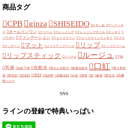
商品タグ
CPB
ginza
SHISEIDO
ひきしめ
アンフィネ
オールインワン
ス
クリーム
クレンジング
クレンジングオイル
スッキリ
ファンデーション
パウダー
フェイスライン
フェイスラインスッキリ
マスク
リップ
マット
マッサージ
メイクアップベース
リップクリーム
ルージュ
リップスティック
リンクル
下地
口紅
乳液
化粧水
化粧下地
収れん化粧水
収斂化粧水
導入美容
洗顔
液
朝洗顔
泡洗顔
洗顔料
炭酸洗顔
白粉
簡単
肌
銀座
限定品
高機
能ミルク
SNS
ラインの登録で特典いっぱい