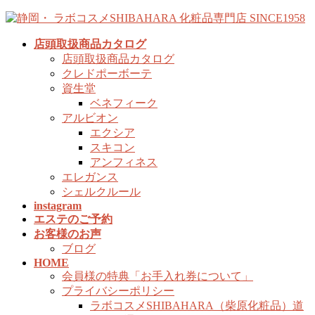
コ
ナ
ン
ビ
店頭取扱商品カタログ
テ
ゲ
店頭取扱商品カタログ
ン
ー
クレドポーボーテ
ツ
シ
資生堂
へ
ョ
ベネフィーク
ス
ン
アルビオン
キ
に
エクシア
ッ
移
スキコン
プ
動
アンフィネス
エレガンス
シェルクルール
instagram
エステのご予約
お客様のお声
ブログ
HOME
会員様の特典「お手入れ券について」
プライバシーポリシー
ラボコスメSHIBAHARA（柴原化粧品）道