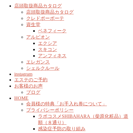
店頭取扱商品カタログ
店頭取扱商品カタログ
クレドポーボーテ
資生堂
ベネフィーク
アルビオン
エクシア
スキコン
アンフィネス
エレガンス
シェルクルール
instagram
エステのご予約
お客様のお声
ブログ
HOME
会員様の特典「お手入れ券について」
プライバシーポリシー
ラボコスメSHIBAHARA（柴原化粧品）道
順（８通り）
感染症予防の取り組み