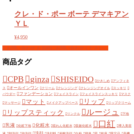
クレ・ド・ポー ボーテ デマキアン
ＹＬ
¥
4,950
お問い合わせ
お気軽にお問い合わせください。
商品タグ
CPB
ginza
SHISEIDO
ひきしめ
アンフィネ
オールインワン
ス
クリーム
クレンジング
クレンジングオイル
スッキリ
ファンデーション
パウダー
フェイスライン
フェイスラインスッキリ
マスク
リップ
マット
マッサージ
メイクアップベース
リップクリーム
ルージュ
リップスティック
リンクル
下地
口紅
乳液
化粧水
化粧下地
収れん化粧水
収斂化粧水
導入美容
洗顔
液
朝洗顔
泡洗顔
洗顔料
炭酸洗顔
白粉
簡単
肌
銀座
限定品
高機