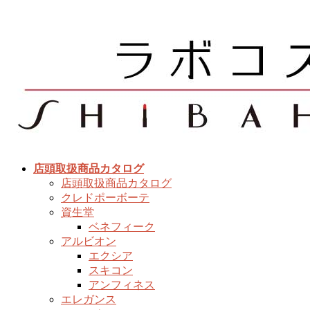
コ
ナ
ン
ビ
テ
ゲ
ン
ー
ツ
シ
へ
ョ
ス
ン
キ
に
ッ
移
プ
動
店頭取扱商品カタログ
店頭取扱商品カタログ
クレドポーボーテ
資生堂
ベネフィーク
アルビオン
エクシア
スキコン
アンフィネス
エレガンス