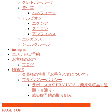
クレドポーボーテ
資生堂
ベネフィーク
アルビオン
エクシア
スキコン
アンフィネス
エレガンス
シェルクルール
instagram
エステのご予約
お客様のお声
ブログ
HOME
会員様の特典「お手入れ券について」
プライバシーポリシー
ラボコスメSHIBAHARA（柴原化粧品）道
順（８通り）
感染症予防の取り組み
お問い合わせ
お気軽にお問い合わせください。
PAGE TOP