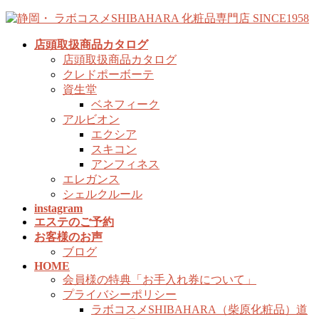
コ
ナ
ン
ビ
店頭取扱商品カタログ
テ
ゲ
店頭取扱商品カタログ
ン
ー
クレドポーボーテ
ツ
シ
資生堂
へ
ョ
ベネフィーク
ス
ン
アルビオン
キ
に
エクシア
ッ
移
スキコン
プ
動
アンフィネス
エレガンス
シェルクルール
instagram
エステのご予約
お客様のお声
ブログ
HOME
会員様の特典「お手入れ券について」
プライバシーポリシー
ラボコスメSHIBAHARA（柴原化粧品）道