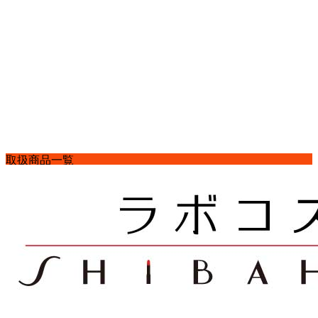
コ
ナ
取扱商品一覧
ン
ビ
HOME
テ
ゲ
取扱商品一覧
ン
ー
資生堂
ツ
シ
ベネフィーク
へ
ョ
エレガンス ラ プードル オートニュアンスVI(6)
ス
ン
キ
に
ッ
移
プ
動