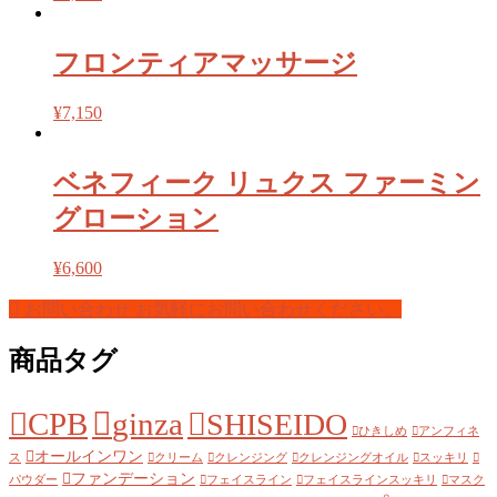
フロンティアマッサージ
¥
7,150
ベネフィーク リュクス ファーミン
グローション
¥
6,600
お問い合わせ
お気軽にお問い合わせください。
商品タグ
CPB
ginza
SHISEIDO
ひきしめ
アンフィネ
オールインワン
ス
クリーム
クレンジング
クレンジングオイル
スッキリ
ファンデーション
パウダー
フェイスライン
フェイスラインスッキリ
マスク