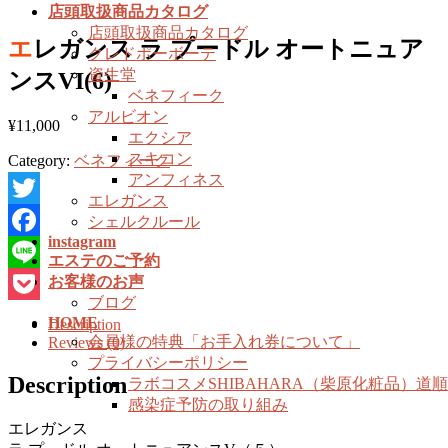
店頭取扱商品カタログ
店頭取扱商品カタログ
エレガンス ラ プードル オートニュア
クレドポーボーテ
資生堂
ンスVI(6)
ベネフィーク
アルビオン
¥
11,000
エクシア
スキコン
Category:
ベネフィーク
アンフィネス
エレガンス
Twitter
シェルクルール
instagram
Facebook
エステのご予約
お客様のお声
Line
ブログ
Pocket
HOME
Description
会員様の特典「お手入れ券について」
Reviews (0)
プライバシーポリシー
Description
ラボコスメSHIBAHARA（柴原化粧品）道
感染症予防の取り組み
エレガンス