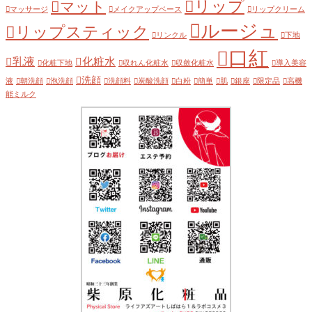
リップ
マット
マッサージ
メイクアップベース
リップクリーム
ルージュ
リップスティック
リンクル
下地
口紅
乳液
化粧水
化粧下地
収れん化粧水
収斂化粧水
導入美容
洗顔
液
朝洗顔
泡洗顔
洗顔料
炭酸洗顔
白粉
簡単
肌
銀座
限定品
高機
能ミルク