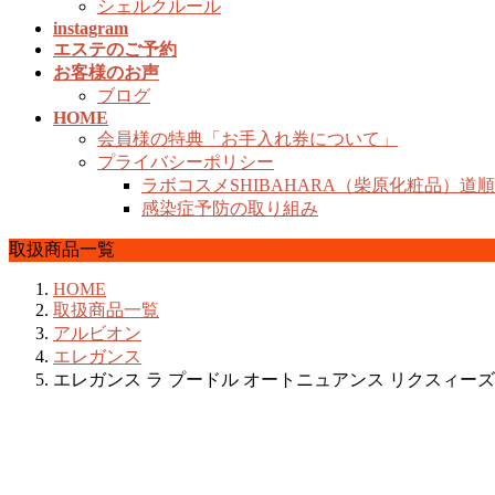
シェルクルール
instagram
エステのご予約
お客様のお声
ブログ
HOME
会員様の特典「お手入れ券について」
プライバシーポリシー
ラボコスメSHIBAHARA（柴原化粧品）道
感染症予防の取り組み
取扱商品一覧
HOME
取扱商品一覧
アルビオン
エレガンス
エレガンス ラ プードル オートニュアンス リクスィーズIV