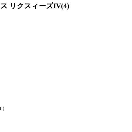
 リクスィーズIV(4)
４）