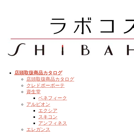
コ
ナ
ン
ビ
テ
ゲ
ン
ー
ツ
シ
へ
ョ
ス
ン
キ
に
ッ
移
プ
動
店頭取扱商品カタログ
店頭取扱商品カタログ
クレドポーボーテ
資生堂
ベネフィーク
アルビオン
エクシア
スキコン
アンフィネス
エレガンス