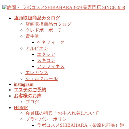
コ
ナ
ン
ビ
店頭取扱商品カタログ
テ
ゲ
店頭取扱商品カタログ
ン
ー
クレドポーボーテ
ツ
シ
資生堂
へ
ョ
ベネフィーク
ス
ン
アルビオン
キ
に
エクシア
ッ
移
スキコン
プ
動
アンフィネス
エレガンス
シェルクルール
instagram
エステのご予約
お客様のお声
ブログ
HOME
会員様の特典「お手入れ券について」
プライバシーポリシー
ラボコスメSHIBAHARA（柴原化粧品）道