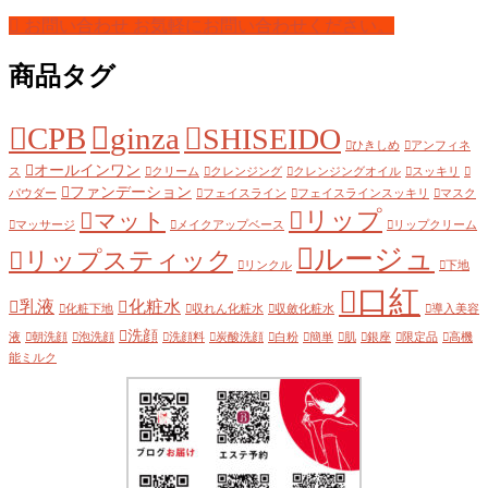
お問い合わせ
お気軽にお問い合わせください。
商品タグ
CPB
ginza
SHISEIDO
ひきしめ
アンフィネ
オールインワン
ス
クリーム
クレンジング
クレンジングオイル
スッキリ
ファンデーション
パウダー
フェイスライン
フェイスラインスッキリ
マスク
リップ
マット
マッサージ
メイクアップベース
リップクリーム
ルージュ
リップスティック
リンクル
下地
口紅
乳液
化粧水
化粧下地
収れん化粧水
収斂化粧水
導入美容
洗顔
液
朝洗顔
泡洗顔
洗顔料
炭酸洗顔
白粉
簡単
肌
銀座
限定品
高機
能ミルク