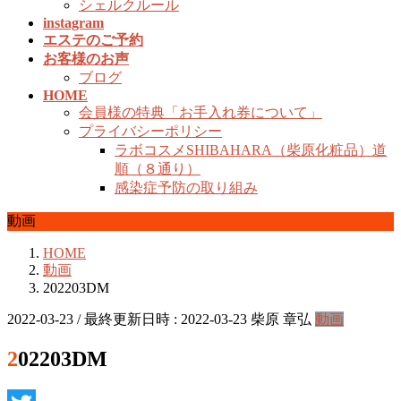
シェルクルール
instagram
エステのご予約
お客様のお声
ブログ
HOME
会員様の特典「お手入れ券について」
プライバシーポリシー
ラボコスメSHIBAHARA（柴原化粧品）道
順（８通り）
感染症予防の取り組み
動画
HOME
動画
202203DM
2022-03-23
/ 最終更新日時 :
2022-03-23
柴原 章弘
動画
202203DM