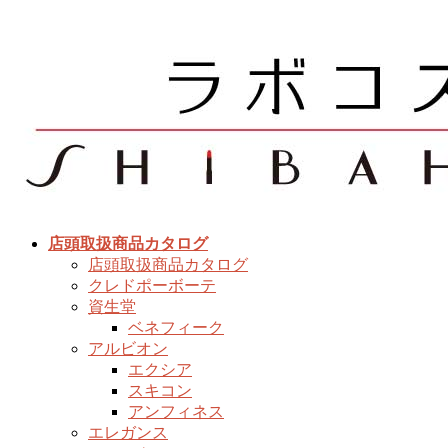
コ
ナ
ン
ビ
テ
ゲ
ン
ー
ツ
シ
へ
ョ
ス
ン
キ
に
ッ
移
プ
動
店頭取扱商品カタログ
店頭取扱商品カタログ
クレドポーボーテ
資生堂
ベネフィーク
アルビオン
エクシア
スキコン
アンフィネス
エレガンス