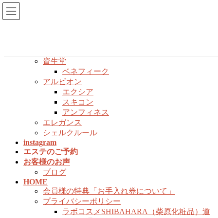
コ
ナ
ン
ビ
店頭取扱商品カタログ
テ
ゲ
店頭取扱商品カタログ
ン
ー
クレドポーボーテ
ツ
シ
資生堂
へ
ョ
ベネフィーク
ス
ン
アルビオン
キ
に
エクシア
ッ
移
スキコン
プ
動
アンフィネス
エレガンス
シェルクルール
instagram
エステのご予約
お客様のお声
ブログ
HOME
会員様の特典「お手入れ券について」
プライバシーポリシー
ラボコスメSHIBAHARA（柴原化粧品）道