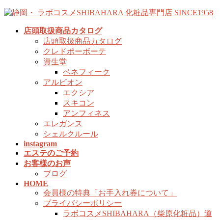
コ
ナ
ン
ビ
店頭取扱商品カタログ
テ
ゲ
店頭取扱商品カタログ
ン
ー
クレドポーボーテ
ツ
シ
資生堂
へ
ョ
ベネフィーク
ス
ン
アルビオン
キ
に
エクシア
ッ
移
スキコン
プ
動
アンフィネス
エレガンス
シェルクルール
instagram
エステのご予約
お客様のお声
ブログ
HOME
会員様の特典「お手入れ券について」
プライバシーポリシー
ラボコスメSHIBAHARA（柴原化粧品）道