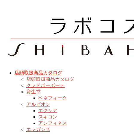
コ
ナ
ン
ビ
テ
ゲ
ン
ー
ツ
シ
へ
ョ
ス
ン
キ
に
ッ
移
プ
動
店頭取扱商品カタログ
店頭取扱商品カタログ
クレドポーボーテ
資生堂
ベネフィーク
アルビオン
エクシア
スキコン
アンフィネス
エレガンス