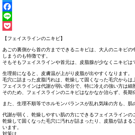
Twitter
Facebook
Line
Pocket
【フェイスラインのニキビ】
あごの裏側から首の方までできるニキビは、大人のニキビの
しまうのも特徴です。
そもそもフェイスラインや首元は、皮脂腺が少なくニキビは
生理前になると、皮膚温が上がり皮脂が出やすくなります。
毛穴に詰まった皮脂汚れは、乾燥して固くなった毛穴からは
フェイスラインは代謝が弱い部分で、特に冷えの強い方は細
そのため、フェイスラインのニキビはなかなか治らず、長期
また、生理不順等でホルモンバランスが乱れ気味の方も、肌
代謝が弱く、乾燥しやすい肌の方にできるフェイスラインの
乾燥して固くなった毛穴に汚れが詰まったり、皮脂が詰まる
います。
対策は、