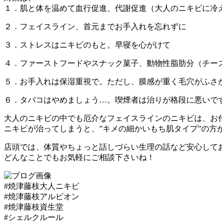
１．肌と体を温めて血行促進、代謝促進（大人のニキビに冷え
２．フェイスライン、首元までお手入れを忘れずに
３．ストレスはニキビのもと。早寝を心がけて
４．ファーストフードやスナック菓子、動物性脂肪分（チー
５．お手入れは保湿重視で。ただし、膜感が重く毛穴がふさ
６．タバコはやめましょう…。喫煙者は治りが格段に悪いで
大人のニキビの中でも厄介なフェイスラインのニキビは、お
ニキビが治ってしまうと、”キメの細かいもち肌タイプ”の方
店頭では、体質やちょっと話しづらい生理の話など安心して
どんなことでもお気軽にご相談下さいね！
#焼津藤枝大人ニキビ
#焼津藤枝アルビオン
#焼津藤枝資生堂
#シェルクルール