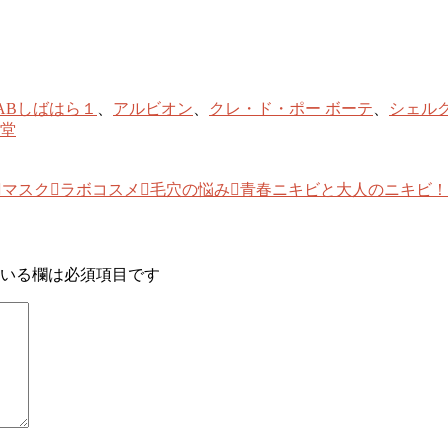
ABしばはら１
、
アルビオン
、
クレ・ド・ポー ボーテ
、
シェル
堂
マスク
ラボコスメ
毛穴の悩み
青春ニキビと大人のニキビ！
いる欄は必須項目です