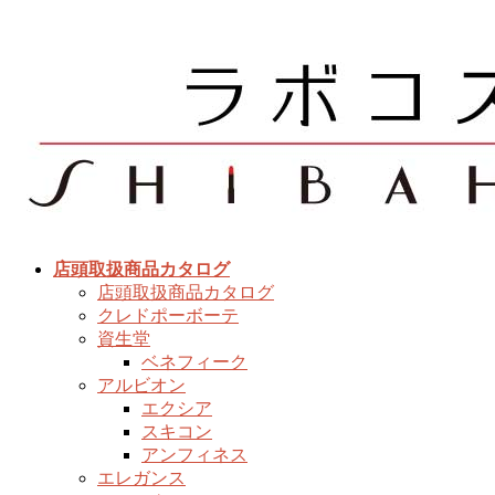
コ
ナ
ン
ビ
テ
ゲ
ン
ー
ツ
シ
へ
ョ
ス
ン
キ
に
ッ
移
プ
動
店頭取扱商品カタログ
店頭取扱商品カタログ
クレドポーボーテ
資生堂
ベネフィーク
アルビオン
エクシア
スキコン
アンフィネス
エレガンス