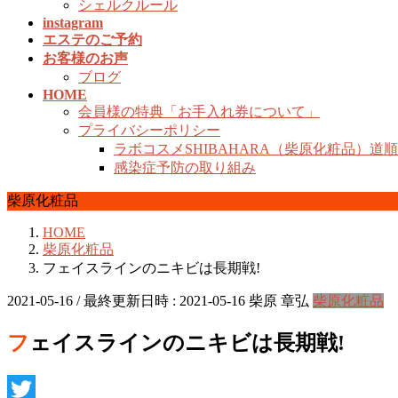
シェルクルール
instagram
エステのご予約
お客様のお声
ブログ
HOME
会員様の特典「お手入れ券について」
プライバシーポリシー
ラボコスメSHIBAHARA（柴原化粧品）道
感染症予防の取り組み
柴原化粧品
HOME
柴原化粧品
フェイスラインのニキビは長期戦!
2021-05-16
/ 最終更新日時 :
2021-05-16
柴原 章弘
柴原化粧品
フェイスラインのニキビは長期戦!