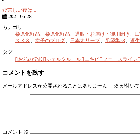
寝苦しい夜は...
2021-06-28
カテゴリー
柴原化粧品
、
柴原化粧品
、
通販・お届け・御用聞き
、
L
スメ３
、
幸子のブログ
、
日本オリーブ
、
肌箋集28
、
資生
タグ
お肌の学校
シェルクルール
ニキビ
フェースライン
コメントを残す
メールアドレスが公開されることはありません。
※
が付いて
コメント
※