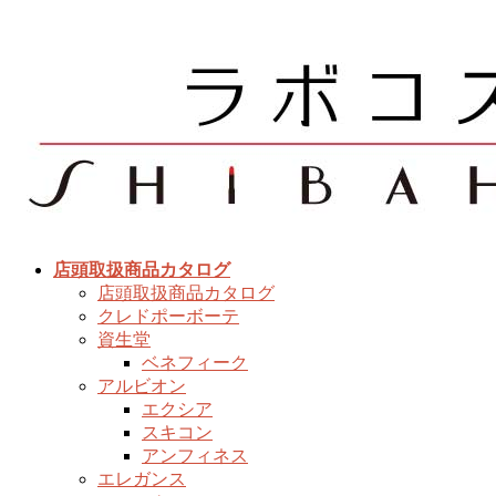
コ
ナ
ン
ビ
テ
ゲ
ン
ー
ツ
シ
へ
ョ
ス
ン
キ
に
ッ
移
プ
動
店頭取扱商品カタログ
店頭取扱商品カタログ
クレドポーボーテ
資生堂
ベネフィーク
アルビオン
エクシア
スキコン
アンフィネス
エレガンス