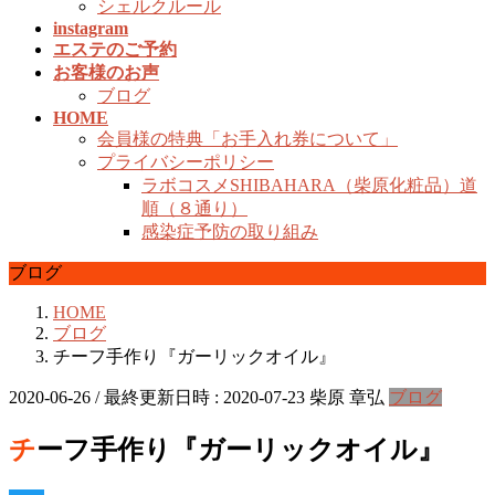
シェルクルール
instagram
エステのご予約
お客様のお声
ブログ
HOME
会員様の特典「お手入れ券について」
プライバシーポリシー
ラボコスメSHIBAHARA（柴原化粧品）道
順（８通り）
感染症予防の取り組み
ブログ
HOME
ブログ
チーフ手作り『ガーリックオイル』
2020-06-26
/ 最終更新日時 :
2020-07-23
柴原 章弘
ブログ
チーフ手作り『ガーリックオイル』