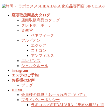
コ
ナ
ン
ビ
店頭取扱商品カタログ
テ
ゲ
店頭取扱商品カタログ
ン
ー
クレドポーボーテ
ツ
シ
資生堂
へ
ョ
ベネフィーク
ス
ン
アルビオン
キ
に
エクシア
ッ
移
スキコン
プ
動
アンフィネス
エレガンス
シェルクルール
instagram
エステのご予約
お客様のお声
ブログ
HOME
会員様の特典「お手入れ券について」
プライバシーポリシー
ラボコスメSHIBAHARA（柴原化粧品）道