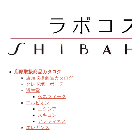
コ
ナ
ン
ビ
テ
ゲ
ン
ー
ツ
シ
へ
ョ
ス
ン
キ
に
ッ
移
プ
動
店頭取扱商品カタログ
店頭取扱商品カタログ
クレドポーボーテ
資生堂
ベネフィーク
アルビオン
エクシア
スキコン
アンフィネス
エレガンス