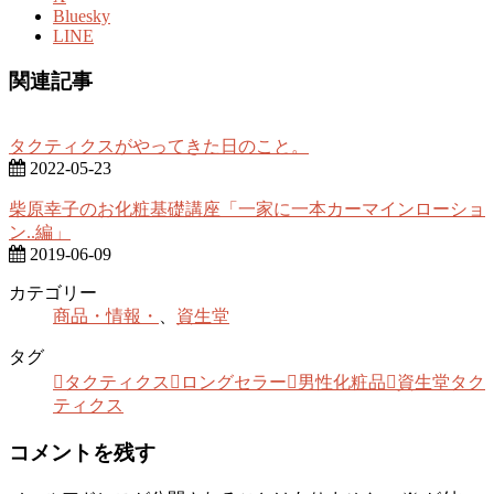
Bluesky
LINE
関連記事
タクティクスがやってきた日のこと。
2022-05-23
柴原幸子のお化粧基礎講座「一家に一本カーマインローショ
ン..編」
2019-06-09
カテゴリー
商品・情報・
、
資生堂
タグ
タクティクス
ロングセラー
男性化粧品
資生堂タク
ティクス
コメントを残す