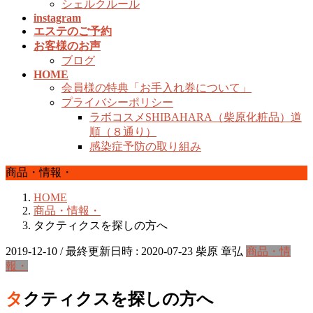
シェルクルール
instagram
エステのご予約
お客様のお声
ブログ
HOME
会員様の特典「お手入れ券について」
プライバシーポリシー
ラボコスメSHIBAHARA（柴原化粧品）道
順（８通り）
感染症予防の取り組み
商品・情報・
HOME
商品・情報・
タクティクスを探しの方へ
2019-12-10
/ 最終更新日時 :
2020-07-23
柴原 章弘
商品・情
報・
タクティクスを探しの方へ