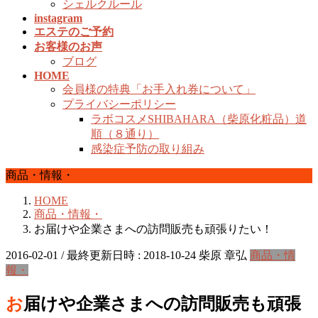
シェルクルール
instagram
エステのご予約
お客様のお声
ブログ
HOME
会員様の特典「お手入れ券について」
プライバシーポリシー
ラボコスメSHIBAHARA（柴原化粧品）道
順（８通り）
感染症予防の取り組み
商品・情報・
HOME
商品・情報・
お届けや企業さまへの訪問販売も頑張りたい！
2016-02-01
/ 最終更新日時 :
2018-10-24
柴原 章弘
商品・情
報・
お届けや企業さまへの訪問販売も頑張