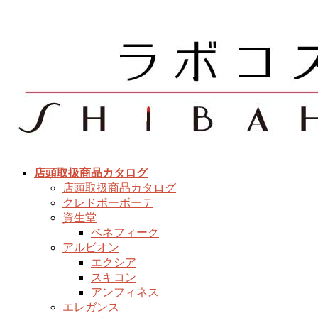
コ
ナ
ン
ビ
テ
ゲ
ン
ー
ツ
シ
へ
ョ
ス
ン
キ
に
ッ
移
プ
動
店頭取扱商品カタログ
店頭取扱商品カタログ
クレドポーボーテ
資生堂
ベネフィーク
アルビオン
エクシア
スキコン
アンフィネス
エレガンス