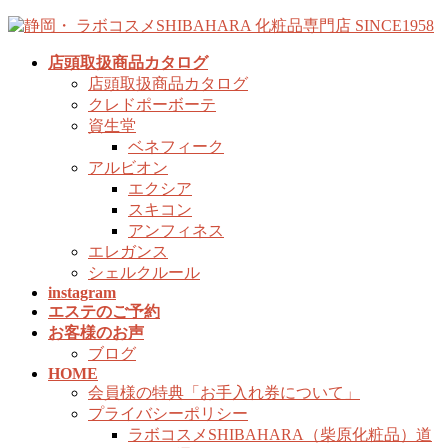
コ
ナ
ン
ビ
店頭取扱商品カタログ
テ
ゲ
店頭取扱商品カタログ
ン
ー
クレドポーボーテ
ツ
シ
資生堂
へ
ョ
ベネフィーク
ス
ン
アルビオン
キ
に
エクシア
ッ
移
スキコン
プ
動
アンフィネス
エレガンス
シェルクルール
instagram
エステのご予約
お客様のお声
ブログ
HOME
会員様の特典「お手入れ券について」
プライバシーポリシー
ラボコスメSHIBAHARA（柴原化粧品）道