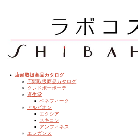
コ
ナ
ン
ビ
テ
ゲ
ン
ー
ツ
シ
へ
ョ
ス
ン
キ
に
ッ
移
プ
動
店頭取扱商品カタログ
店頭取扱商品カタログ
クレドポーボーテ
資生堂
ベネフィーク
アルビオン
エクシア
スキコン
アンフィネス
エレガンス