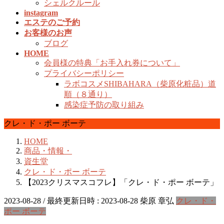
シェルクルール
instagram
エステのご予約
お客様のお声
ブログ
HOME
会員様の特典「お手入れ券について」
プライバシーポリシー
ラボコスメSHIBAHARA（柴原化粧品）道
順（８通り）
感染症予防の取り組み
クレ・ド・ポー ボーテ
HOME
商品・情報・
資生堂
クレ・ド・ポー ボーテ
【2023クリスマスコフレ】「クレ・ド・ポー ボーテ」
2023-08-28
/ 最終更新日時 :
2023-08-28
柴原 章弘
クレ・ド・
ポー ボーテ