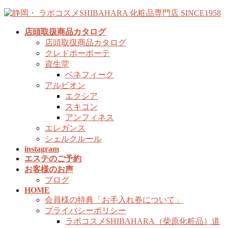
コ
ナ
ン
ビ
店頭取扱商品カタログ
テ
ゲ
店頭取扱商品カタログ
ン
ー
クレドポーボーテ
ツ
シ
資生堂
へ
ョ
ベネフィーク
ス
ン
アルビオン
キ
に
エクシア
ッ
移
スキコン
プ
動
アンフィネス
エレガンス
シェルクルール
instagram
エステのご予約
お客様のお声
ブログ
HOME
会員様の特典「お手入れ券について」
プライバシーポリシー
ラボコスメSHIBAHARA（柴原化粧品）道