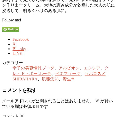
ン作り出すクリーム。大地の恵み成分が乾燥した大人の肌に
浸透して、明るくハリのある肌に。
Follow me!
Facebook
X
Bluesky
LINE
カテゴリー
幸子の美容情報ブログ
、
アルビオン
、
エクシア
、
ク
レ・ド・ポー ボーテ
、
ベネフィーク
、
ラボコスメ
SHIBAHARA
、
肌箋集28
、
資生堂
コメントを残す
メールアドレスが公開されることはありません。
※
が付い
ている欄は必須項目です
コメント
※