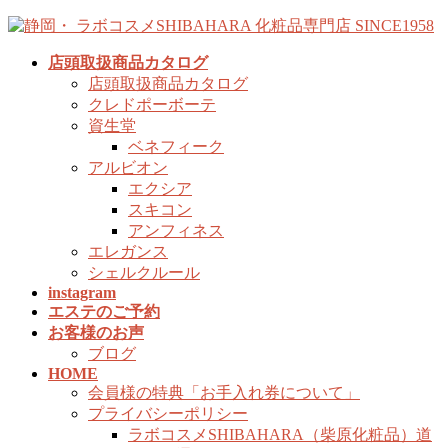
コ
ナ
ン
ビ
店頭取扱商品カタログ
テ
ゲ
店頭取扱商品カタログ
ン
ー
クレドポーボーテ
ツ
シ
資生堂
へ
ョ
ベネフィーク
ス
ン
アルビオン
キ
に
エクシア
ッ
移
スキコン
プ
動
アンフィネス
エレガンス
シェルクルール
instagram
エステのご予約
お客様のお声
ブログ
HOME
会員様の特典「お手入れ券について」
プライバシーポリシー
ラボコスメSHIBAHARA（柴原化粧品）道