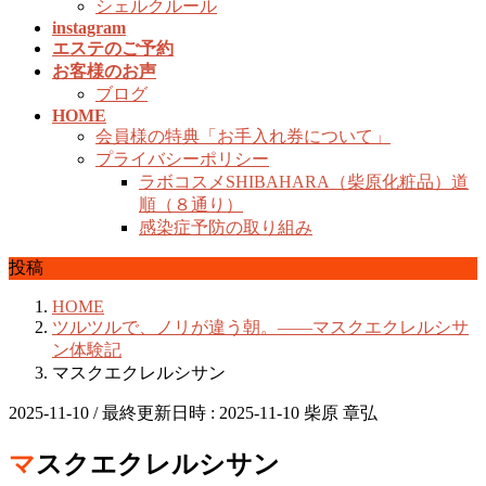
シェルクルール
instagram
エステのご予約
お客様のお声
ブログ
HOME
会員様の特典「お手入れ券について」
プライバシーポリシー
ラボコスメSHIBAHARA（柴原化粧品）道
順（８通り）
感染症予防の取り組み
投稿
HOME
ツルツルで、ノリが違う朝。――マスクエクレルシサ
ン体験記
マスクエクレルシサン
2025-11-10
/ 最終更新日時 :
2025-11-10
柴原 章弘
マスクエクレルシサン