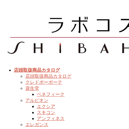
コ
ナ
ン
ビ
テ
ゲ
ン
ー
ツ
シ
へ
ョ
ス
ン
キ
に
ッ
移
プ
動
店頭取扱商品カタログ
店頭取扱商品カタログ
クレドポーボーテ
資生堂
ベネフィーク
アルビオン
エクシア
スキコン
アンフィネス
エレガンス