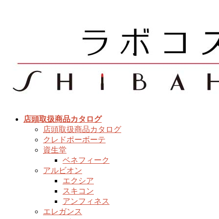
コ
ナ
ン
ビ
テ
ゲ
ン
ー
ツ
シ
へ
ョ
ス
ン
キ
に
ッ
移
プ
動
店頭取扱商品カタログ
店頭取扱商品カタログ
クレドポーボーテ
資生堂
ベネフィーク
アルビオン
エクシア
スキコン
アンフィネス
エレガンス