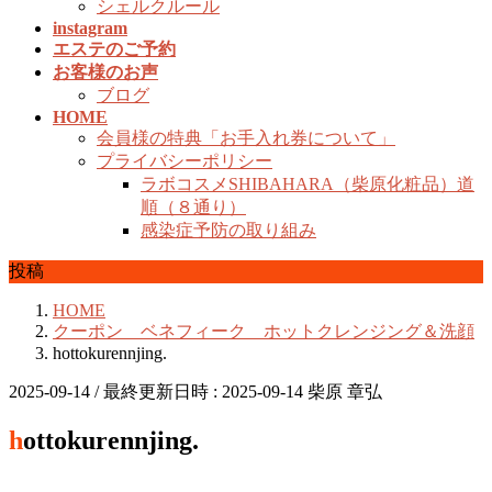
シェルクルール
instagram
エステのご予約
お客様のお声
ブログ
HOME
会員様の特典「お手入れ券について」
プライバシーポリシー
ラボコスメSHIBAHARA（柴原化粧品）道
順（８通り）
感染症予防の取り組み
投稿
HOME
クーポン ベネフィーク ホットクレンジング＆洗顔
hottokurennjing.
2025-09-14
/ 最終更新日時 :
2025-09-14
柴原 章弘
hottokurennjing.