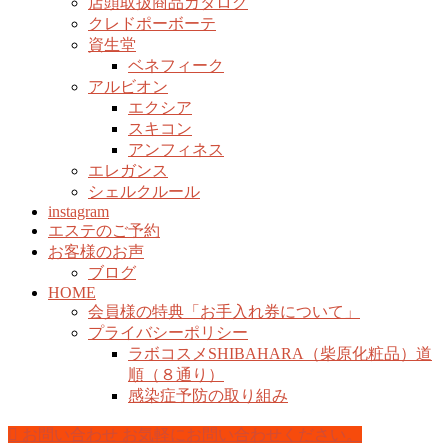
店頭取扱商品カタログ
クレドポーボーテ
資生堂
ベネフィーク
アルビオン
エクシア
スキコン
アンフィネス
エレガンス
シェルクルール
instagram
エステのご予約
お客様のお声
ブログ
HOME
会員様の特典「お手入れ券について」
プライバシーポリシー
ラボコスメSHIBAHARA（柴原化粧品）道
順（８通り）
感染症予防の取り組み
お問い合わせ
お気軽にお問い合わせください。