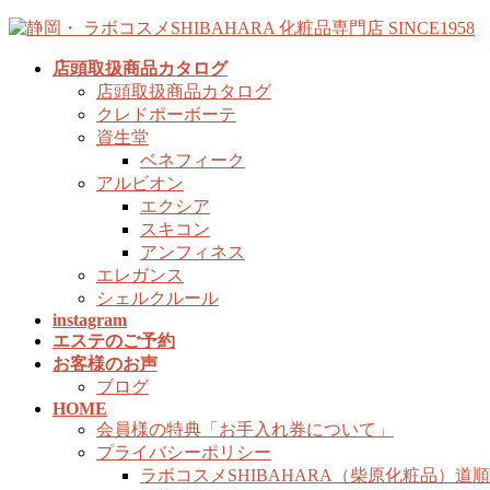
コ
ナ
ン
ビ
店頭取扱商品カタログ
テ
ゲ
店頭取扱商品カタログ
ン
ー
クレドポーボーテ
ツ
シ
資生堂
へ
ョ
ベネフィーク
ス
ン
アルビオン
キ
に
エクシア
ッ
移
スキコン
プ
動
アンフィネス
エレガンス
シェルクルール
instagram
エステのご予約
お客様のお声
ブログ
HOME
会員様の特典「お手入れ券について」
プライバシーポリシー
ラボコスメSHIBAHARA（柴原化粧品）道