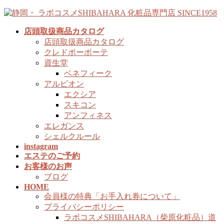
コ
ナ
ン
ビ
店頭取扱商品カタログ
テ
ゲ
店頭取扱商品カタログ
ン
ー
クレドポーボーテ
ツ
シ
資生堂
へ
ョ
ベネフィーク
ス
ン
アルビオン
キ
に
エクシア
ッ
移
スキコン
プ
動
アンフィネス
エレガンス
シェルクルール
instagram
エステのご予約
お客様のお声
ブログ
HOME
会員様の特典「お手入れ券について」
プライバシーポリシー
ラボコスメSHIBAHARA（柴原化粧品）道