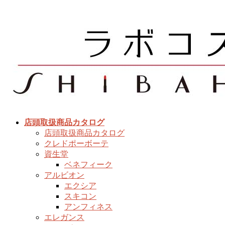
コ
ナ
ン
ビ
テ
ゲ
ン
ー
ツ
シ
へ
ョ
ス
ン
キ
に
ッ
移
プ
動
店頭取扱商品カタログ
店頭取扱商品カタログ
クレドポーボーテ
資生堂
ベネフィーク
アルビオン
エクシア
スキコン
アンフィネス
エレガンス