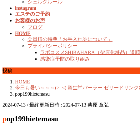
シェルクルール
instagram
エステのご予約
お客様のお声
ブログ
HOME
会員様の特典「お手入れ券について」
プライバシーポリシー
ラボコスメSHIBAHARA（柴原化粧品）道
感染症予防の取り組み
投稿
HOME
今日も暑い～～～(>_<) 資生堂パーラー ゼリードリンク
pop199hietemasu
2024-07-13
/ 最終更新日時 :
2024-07-13
柴原 章弘
pop199hietemasu