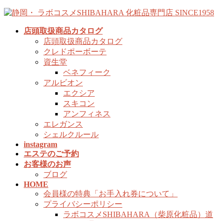
コ
ナ
ン
ビ
店頭取扱商品カタログ
テ
ゲ
店頭取扱商品カタログ
ン
ー
クレドポーボーテ
ツ
シ
資生堂
へ
ョ
ベネフィーク
ス
ン
アルビオン
キ
に
エクシア
ッ
移
スキコン
プ
動
アンフィネス
エレガンス
シェルクルール
instagram
エステのご予約
お客様のお声
ブログ
HOME
会員様の特典「お手入れ券について」
プライバシーポリシー
ラボコスメSHIBAHARA（柴原化粧品）道