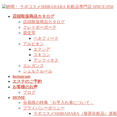
コ
ナ
ン
ビ
店頭取扱商品カタログ
テ
ゲ
店頭取扱商品カタログ
ン
ー
クレドポーボーテ
ツ
シ
資生堂
へ
ョ
ベネフィーク
ス
ン
アルビオン
キ
に
エクシア
ッ
移
スキコン
プ
動
アンフィネス
エレガンス
シェルクルール
instagram
エステのご予約
お客様のお声
ブログ
HOME
会員様の特典「お手入れ券について」
プライバシーポリシー
ラボコスメSHIBAHARA（柴原化粧品）道