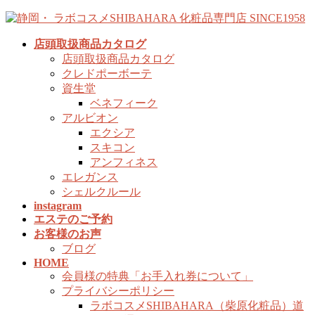
コ
ナ
ン
ビ
店頭取扱商品カタログ
テ
ゲ
店頭取扱商品カタログ
ン
ー
クレドポーボーテ
ツ
シ
資生堂
へ
ョ
ベネフィーク
ス
ン
アルビオン
キ
に
エクシア
ッ
移
スキコン
プ
動
アンフィネス
エレガンス
シェルクルール
instagram
エステのご予約
お客様のお声
ブログ
HOME
会員様の特典「お手入れ券について」
プライバシーポリシー
ラボコスメSHIBAHARA（柴原化粧品）道