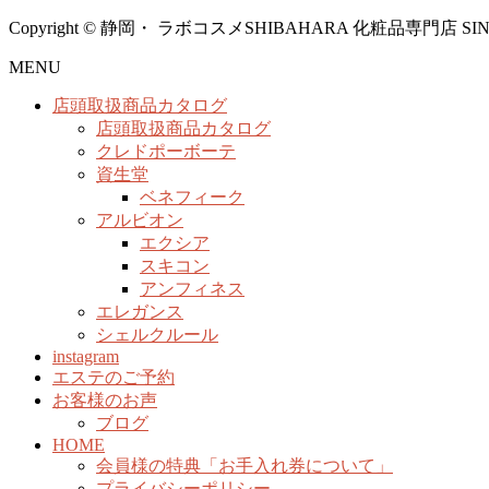
Copyright © 静岡・ ラボコスメSHIBAHARA 化粧品専門店 SINCE1958
MENU
店頭取扱商品カタログ
店頭取扱商品カタログ
クレドポーボーテ
資生堂
ベネフィーク
アルビオン
エクシア
スキコン
アンフィネス
エレガンス
シェルクルール
instagram
エステのご予約
お客様のお声
ブログ
HOME
会員様の特典「お手入れ券について」
プライバシーポリシー