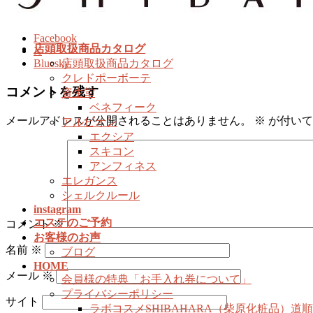
プ
動
Facebook
店頭取扱商品カタログ
X
Bluesky
店頭取扱商品カタログ
クレドポーボーテ
コメントを残す
資生堂
ベネフィーク
メールアドレスが公開されることはありません。
※
が付いて
アルビオン
エクシア
スキコン
アンフィネス
エレガンス
シェルクルール
instagram
エステのご予約
コメント
※
お客様のお声
名前
※
ブログ
HOME
メール
※
会員様の特典「お手入れ券について」
プライバシーポリシー
サイト
ラボコスメSHIBAHARA（柴原化粧品）道