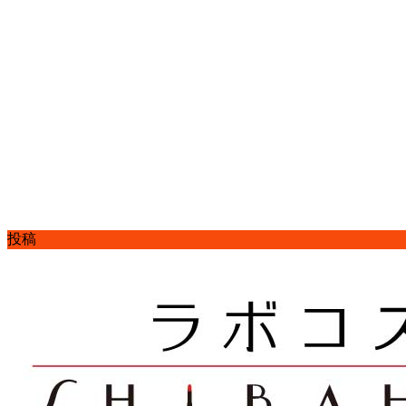
コ
ナ
投稿
ン
ビ
HOME
テ
ゲ
今年もありがとうございました！
ン
ー
グルメお楽しみ袋
ツ
シ
へ
ョ
2022-12-25
/ 最終更新日時 :
2022-12-25
柴原 章弘
ス
ン
キ
に
グルメお楽しみ袋
ッ
移