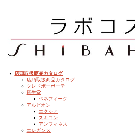
コ
ナ
ン
ビ
テ
ゲ
ン
ー
ツ
シ
へ
ョ
ス
ン
キ
に
ッ
移
プ
動
店頭取扱商品カタログ
店頭取扱商品カタログ
クレドポーボーテ
資生堂
ベネフィーク
アルビオン
エクシア
スキコン
アンフィネス
エレガンス